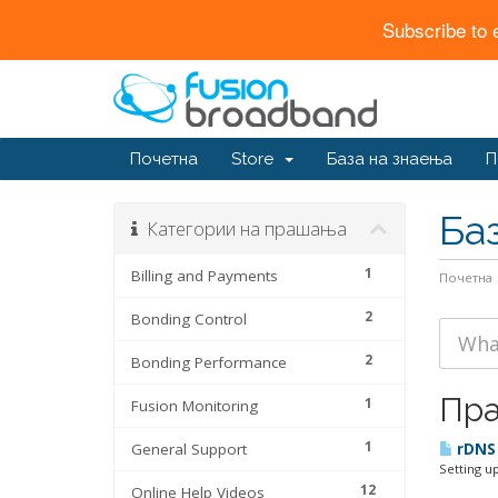
Subscribe to 
Почетна
Store
База на знаења
П
Ба
Категории на прашања
1
Billing and Payments
Почетна
2
Bonding Control
2
Bonding Performance
Пр
1
Fusion Monitoring
1
General Support
rDNS 
Setting u
12
Online Help Videos