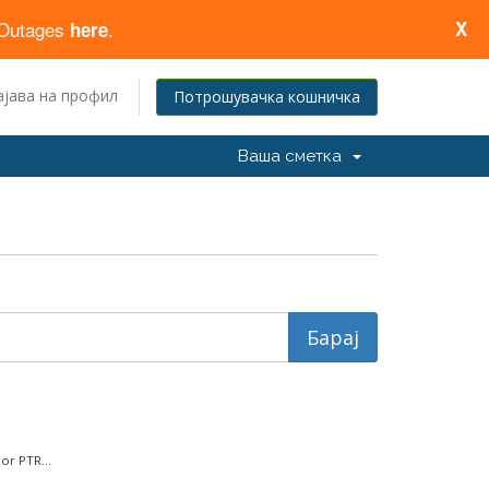
d Outages
.
X
here
ајава на профил
Потрошувачка кошничка
Ваша сметка
or PTR...