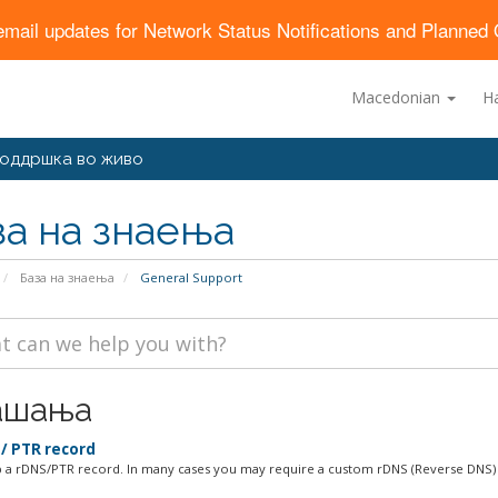
email updates for Network Status Notifications and Planne
Macedonian
Н
оддршка во живо
за на знаења
База на знаења
General Support
ашања
/ PTR record
p a rDNS/PTR record. In many cases you may require a custom rDNS (Reverse DNS) 