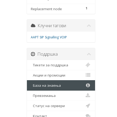
1
Replacement node
Клучни тагови
AAPT
SIP
Signalling
VOIP
Поддршка
Тикети за поддршка
Акции и промоции
База на знаења
Превземања
Статус на сервери
Контакт