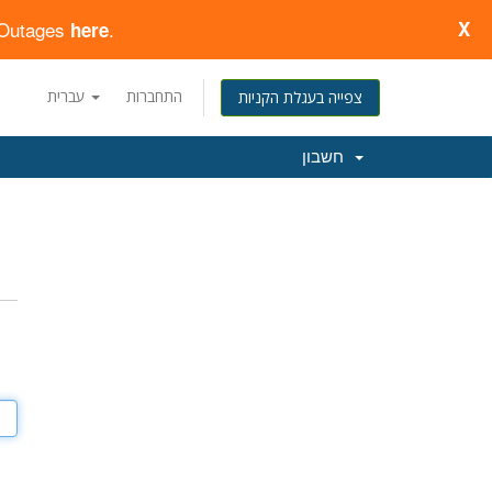
d Outages
.
X
here
התחברות
עברית
צפייה בעגלת הקניות
חשבון