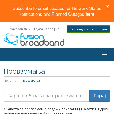
X
Subscribe to email updates for Network Status
Notifications and Planned Outages
.
here
Macedonian
Најава на профил
Потрошувачка кошничка
Togg
navig
Превземања
Почетна
Превземања
Областа за превземања содржи прирачници, алатки и други