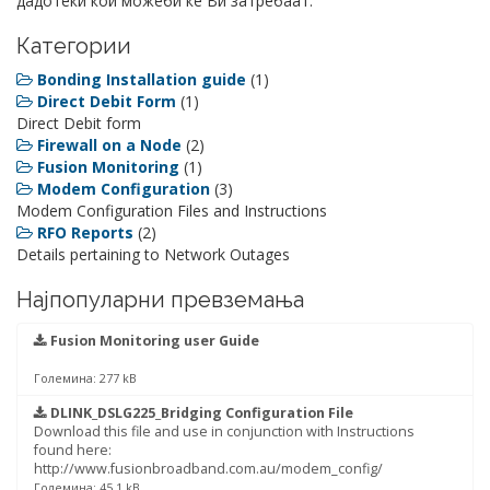
дадотеки кои можеби ќе Ви затребаат.
Категории
Bonding Installation guide
(1)
Direct Debit Form
(1)
Direct Debit form
Firewall on a Node
(2)
Fusion Monitoring
(1)
Modem Configuration
(3)
Modem Configuration Files and Instructions
RFO Reports
(2)
Details pertaining to Network Outages
Најпопуларни превземања
Fusion Monitoring user Guide
Големина: 277 kB
DLINK_DSLG225_Bridging Configuration File
Download this file and use in conjunction with Instructions
found here:
http://www.fusionbroadband.com.au/modem_config/
Големина: 45.1 kB