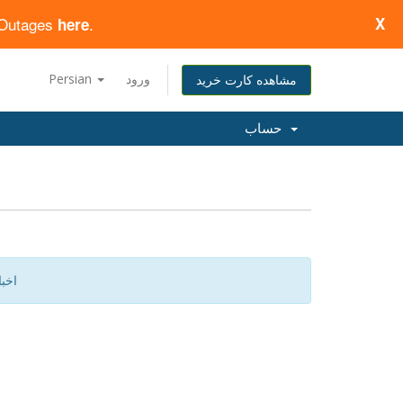
d Outages
.
X
here
ورود
Persian
مشاهده کارت خرید
حساب
اخب